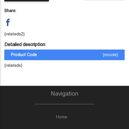
Share:
{relateds2}
Detailed description:
Product Code
{mcode}
{relateds}
Navigation
Home