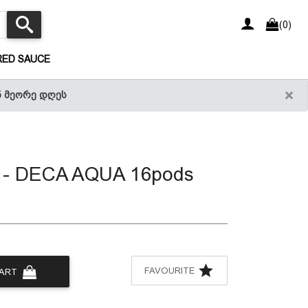
(0)
(CURRENT)
RED SAUCE
×
ნ მეორე დღეს
 - DECA AQUA 16pods
FAVOURITE
CART