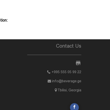
tion:
Contact Us
+995 555 05 99 22
info@beverage.ge
Tbilisi, Georgia