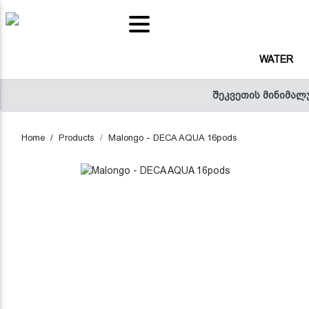
(CURRENT)
WATER
(C
WATER
(CURRENT)
SNACKS
შეკვეთის მინიმალ
(
FRUITS AND VEGETABLES JUICE
Home
Products
Malongo - DECA AQUA 16pods
(CURREN
POPORELLI - RED SAUCE